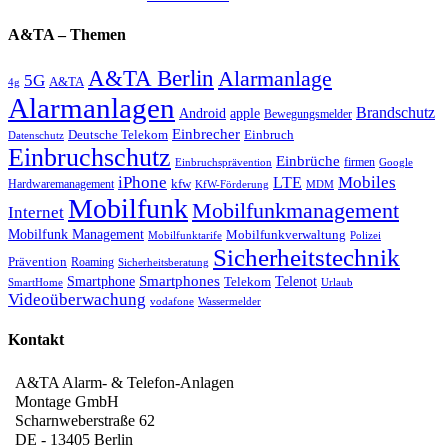
A&TA – Themen
A&TA Berlin
Alarmanlage
5G
A&TA
4g
Alarmanlagen
Brandschutz
Android
apple
Bewegungsmelder
Einbrecher
Deutsche Telekom
Einbruch
Datenschutz
Einbruchschutz
Einbrüche
firmen
Einbruchsprävention
Google
iPhone
Mobiles
LTE
kfw
Hardwaremanagement
KfW-Förderung
MDM
Mobilfunk
Mobilfunkmanagement
Internet
Mobilfunk Management
Mobilfunkverwaltung
Mobilfunktarife
Polizei
Sicherheitstechnik
Prävention
Roaming
Sicherheitsberatung
Smartphone
Smartphones
Telenot
Telekom
SmartHome
Urlaub
Videoüberwachung
vodafone
Wassermelder
Kontakt
A&TA Alarm- & Telefon-Anlagen
Montage GmbH
Scharnweberstraße 62
DE
-
13405
Berlin