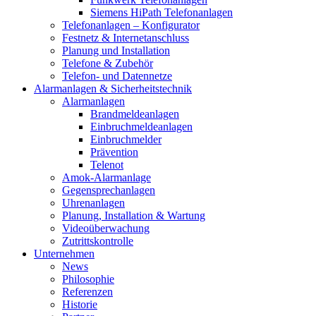
Siemens HiPath Telefonanlagen
Telefonanlagen – Konfigurator
Festnetz & Internetanschluss
Planung und Installation
Telefone & Zubehör
Telefon- und Datennetze
Alarmanlagen & Sicherheitstechnik
Alarmanlagen
Brandmeldeanlagen
Einbruchmeldeanlagen
Einbruchmelder
Prävention
Telenot
Amok-Alarmanlage
Gegensprechanlagen
Uhrenanlagen
Planung, Installation & Wartung
Videoüberwachung
Zutrittskontrolle
Unternehmen
News
Philosophie
Referenzen
Historie