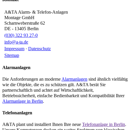
A&TA Alarm- & Telefon-Anlagen
Montage GmbH
Scharnweberstraße 62
DE
-
13405
Berlin
(030) 322 93 27-0
info@a-ta.de
Impressum
·
Datenschutz
Sitemap
Alarmanlagen
Die Anforderungen an moderne
Alarmanlagen
sind ähnlich vielfältig
wie die Objekte, die es zu schützen gilt. A&TA berät Sie
partnerschaftlich und achtet auf Wirtschaftlichkeit,
Betriebssicherheit, einfache Bedienbarkeit und Kompatibilität Ihrer
Alarmanlage in Berlin
.
Telefonanlagen
A&TA plant und installiert Ihnen Ihre neue
Telefonanlage in Berlin
.
Unsere Kompetenzen decken ein weites Spektrum von klassischen