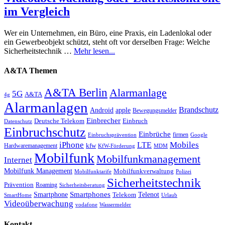
im Vergleich
Wer ein Unternehmen, ein Büro, eine Praxis, ein Ladenlokal oder
ein Gewerbeobjekt schützt, steht oft vor derselben Frage: Welche
Sicherheitstechnik …
Mehr lesen...
A&TA Themen
A&TA Berlin
Alarmanlage
5G
A&TA
4g
Alarmanlagen
Brandschutz
Android
apple
Bewegungsmelder
Einbrecher
Deutsche Telekom
Einbruch
Datenschutz
Einbruchschutz
Einbrüche
firmen
Einbruchsprävention
Google
iPhone
Mobiles
LTE
kfw
Hardwaremanagement
KfW-Förderung
MDM
Mobilfunk
Mobilfunkmanagement
Internet
Mobilfunk Management
Mobilfunkverwaltung
Mobilfunktarife
Polizei
Sicherheitstechnik
Prävention
Roaming
Sicherheitsberatung
Smartphone
Smartphones
Telenot
Telekom
SmartHome
Urlaub
Videoüberwachung
vodafone
Wassermelder
Kontakt