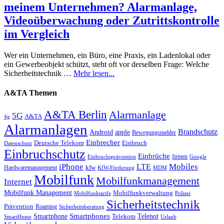
meinem Unternehmen? Alarmanlage,
Videoüberwachung oder Zutrittskontrolle
im Vergleich
Wer ein Unternehmen, ein Büro, eine Praxis, ein Ladenlokal oder
ein Gewerbeobjekt schützt, steht oft vor derselben Frage: Welche
Sicherheitstechnik …
Mehr lesen...
A&TA Themen
A&TA Berlin
Alarmanlage
5G
A&TA
4g
Alarmanlagen
Brandschutz
Android
apple
Bewegungsmelder
Einbrecher
Deutsche Telekom
Einbruch
Datenschutz
Einbruchschutz
Einbrüche
firmen
Einbruchsprävention
Google
iPhone
Mobiles
LTE
kfw
Hardwaremanagement
KfW-Förderung
MDM
Mobilfunk
Mobilfunkmanagement
Internet
Mobilfunk Management
Mobilfunkverwaltung
Mobilfunktarife
Polizei
Sicherheitstechnik
Prävention
Roaming
Sicherheitsberatung
Smartphone
Smartphones
Telenot
Telekom
SmartHome
Urlaub