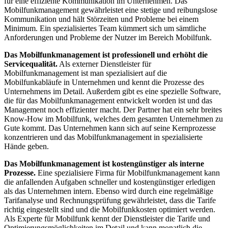
für eine effiziente Kommunikation im Unternehmen. Das
Mobilfunkmanagement gewährleistet eine stetige und reibungslose
Kommunikation und hält Störzeiten und Probleme bei einem
Minimum. Ein spezialisiertes Team kümmert sich um sämtliche
Anforderungen und Probleme der Nutzer im Bereich Mobilfunk.
Das Mobilfunkmanagement ist professionell und erhöht die
Servicequalität.
Als externer Dienstleister für
Mobilfunkmanagement ist man spezialisiert auf die
Mobilfunkabläufe in Unternehmen und kennt die Prozesse des
Unternehmens im Detail. Außerdem gibt es eine spezielle Software,
die für das Mobilfunkmanagement entwickelt worden ist und das
Management noch effizienter macht. Der Partner hat ein sehr breites
Know-How im Mobilfunk, welches dem gesamten Unternehmen zu
Gute kommt. Das Unternehmen kann sich auf seine Kernprozesse
konzentrieren und das Mobilfunkmanagement in spezialisierte
Hände geben.
Das Mobilfunkmanagement ist kostengünstiger als interne
Prozesse.
Eine spezialisiere Firma für Mobilfunkmanagement kann
die anfallenden Aufgaben schneller und kostengünstiger erledigen
als das Unternehmen intern. Ebenso wird durch eine regelmäßige
Tarifanalyse und Rechnungsprüfung gewährleistet, dass die Tarife
richtig eingestellt sind und die Mobilfunkkosten optimiert werden.
Als Experte für Mobilfunk kennt der Dienstleister die Tarife und
Optimierungsmöglichkeiten im Detail und kann monatlich die