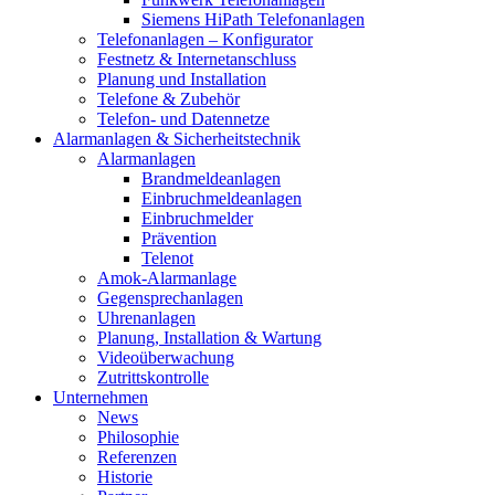
Siemens HiPath Telefonanlagen
Telefonanlagen – Konfigurator
Festnetz & Internetanschluss
Planung und Installation
Telefone & Zubehör
Telefon- und Datennetze
Alarmanlagen & Sicherheitstechnik
Alarmanlagen
Brandmeldeanlagen
Einbruchmeldeanlagen
Einbruchmelder
Prävention
Telenot
Amok-Alarmanlage
Gegensprechanlagen
Uhrenanlagen
Planung, Installation & Wartung
Videoüberwachung
Zutrittskontrolle
Unternehmen
News
Philosophie
Referenzen
Historie