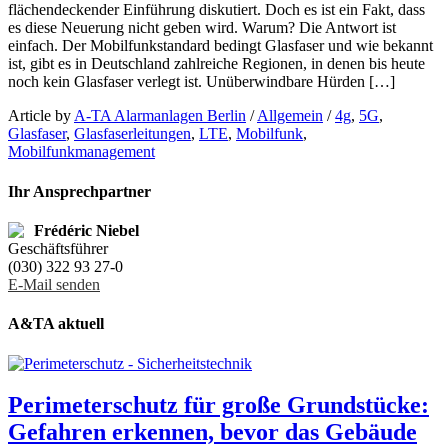
flächendeckender Einführung diskutiert. Doch es ist ein Fakt, dass
es diese Neuerung nicht geben wird. Warum? Die Antwort ist
einfach. Der Mobilfunkstandard bedingt Glasfaser und wie bekannt
ist, gibt es in Deutschland zahlreiche Regionen, in denen bis heute
noch kein Glasfaser verlegt ist. Unüberwindbare Hürden […]
Article by
A-TA Alarmanlagen Berlin
/
Allgemein
/
4g
,
5G
,
Glasfaser
,
Glasfaserleitungen
,
LTE
,
Mobilfunk
,
Mobilfunkmanagement
Ihr Ansprechpartner
Frédéric Niebel
Geschäftsführer
(030) 322 93 27-0
E-Mail senden
A&TA aktuell
Perimeterschutz für große Grundstücke:
Gefahren erkennen, bevor das Gebäude