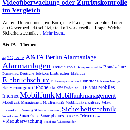
Videoüberwachung oder Zutrittskontrolle
im Vergleich
Wer ein Unternehmen, ein Büro, eine Praxis, ein Ladenlokal oder
ein Gewerbeobjekt schützt, steht oft vor derselben Frage: Welche
Sicherheitstechnik …
Mehr lesen...
A&TA – Themen
A&TA Berlin
Alarmanlage
5G
A&TA
4g
Alarmanlagen
Brandschutz
Android
apple
Bewegungsmelder
Einbrecher
Deutsche Telekom
Einbruch
Datenschutz
Einbruchschutz
Einbrüche
firmen
Einbruchsprävention
Google
iPhone
Mobiles
LTE
kfw
Hardwaremanagement
KfW-Förderung
MDM
Mobilfunk
Mobilfunkmanagement
Internet
Mobilfunk Management
Mobilfunkverwaltung
Mobilfunktarife
Polizei
Sicherheitstechnik
Prävention
Roaming
Sicherheitsberatung
Smartphone
Smartphones
Telenot
Telekom
SmartHome
Urlaub
Videoüberwachung
vodafone
Wassermelder