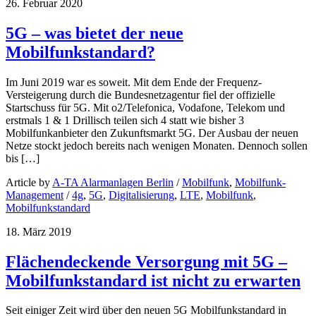
26. Februar 2020
5G – was bietet der neue
Mobilfunkstandard?
Im Juni 2019 war es soweit. Mit dem Ende der Frequenz-
Versteigerung durch die Bundesnetzagentur fiel der offizielle
Startschuss für 5G. Mit o2/Telefonica, Vodafone, Telekom und
erstmals 1 & 1 Drillisch teilen sich 4 statt wie bisher 3
Mobilfunkanbieter den Zukunftsmarkt 5G. Der Ausbau der neuen
Netze stockt jedoch bereits nach wenigen Monaten. Dennoch sollen
bis […]
Article by
A-TA Alarmanlagen Berlin
/
Mobilfunk
,
Mobilfunk-
Management
/
4g
,
5G
,
Digitalisierung
,
LTE
,
Mobilfunk
,
Mobilfunkstandard
18. März 2019
Flächendeckende Versorgung mit 5G –
Mobilfunkstandard ist nicht zu erwarten
Seit einiger Zeit wird über den neuen 5G Mobilfunkstandard in