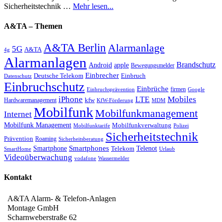
Sicherheitstechnik …
Mehr lesen...
A&TA – Themen
A&TA Berlin
Alarmanlage
5G
A&TA
4g
Alarmanlagen
Brandschutz
Android
apple
Bewegungsmelder
Einbrecher
Deutsche Telekom
Einbruch
Datenschutz
Einbruchschutz
Einbrüche
firmen
Einbruchsprävention
Google
iPhone
Mobiles
LTE
kfw
Hardwaremanagement
KfW-Förderung
MDM
Mobilfunk
Mobilfunkmanagement
Internet
Mobilfunk Management
Mobilfunkverwaltung
Mobilfunktarife
Polizei
Sicherheitstechnik
Prävention
Roaming
Sicherheitsberatung
Smartphone
Smartphones
Telenot
Telekom
SmartHome
Urlaub
Videoüberwachung
vodafone
Wassermelder
Kontakt
A&TA Alarm- & Telefon-Anlagen
Montage GmbH
Scharnweberstraße 62