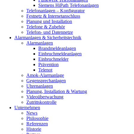
Siemens HiPath Telefonanlagen
Telefonanlagen – Konfigurator
Festnetz & Internetanschluss
Planung und Installation
Telefone & Zubehör
Telefon- und Datennetze
Alarmanlagen & Sicherheitstechnik
Alarmanlagen
Brandmeldeanlagen
Einbruchmeldeanlagen
Einbruchmelder
Prävention
Telenot
Amok-Alarmanlage
Gegensprechanlagen
Uhrenanlagen
Planung, Installation & Wartung
Videoüberwachung
Zutrittskontrolle
Unternehmen
News
Philosophie
Referenzen
Historie