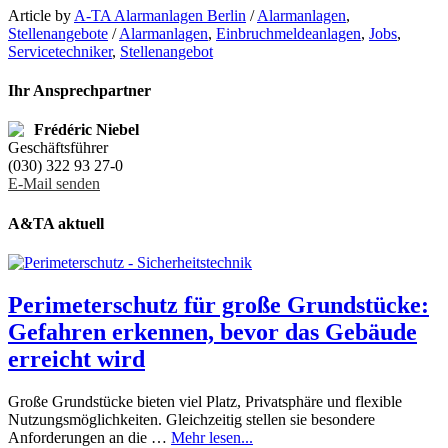
Article by
A-TA Alarmanlagen Berlin
/
Alarmanlagen
,
Stellenangebote
/
Alarmanlagen
,
Einbruchmeldeanlagen
,
Jobs
,
Servicetechniker
,
Stellenangebot
Ihr Ansprechpartner
Frédéric Niebel
Geschäftsführer
(030) 322 93 27-0
E-Mail senden
A&TA aktuell
Perimeterschutz für große Grundstücke:
Gefahren erkennen, bevor das Gebäude
erreicht wird
Große Grundstücke bieten viel Platz, Privatsphäre und flexible
Nutzungsmöglichkeiten. Gleichzeitig stellen sie besondere
Anforderungen an die …
Mehr lesen...