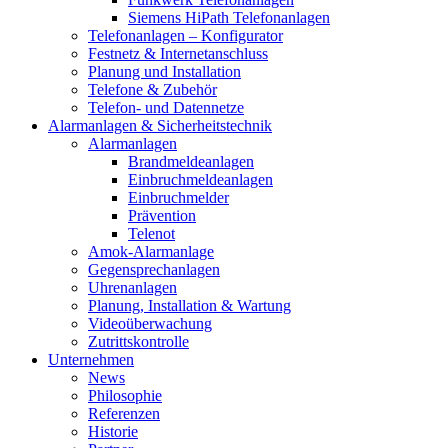
Siemens HiPath Telefonanlagen
Telefonanlagen – Konfigurator
Festnetz & Internetanschluss
Planung und Installation
Telefone & Zubehör
Telefon- und Datennetze
Alarmanlagen & Sicherheitstechnik
Alarmanlagen
Brandmeldeanlagen
Einbruchmeldeanlagen
Einbruchmelder
Prävention
Telenot
Amok-Alarmanlage
Gegensprechanlagen
Uhrenanlagen
Planung, Installation & Wartung
Videoüberwachung
Zutrittskontrolle
Unternehmen
News
Philosophie
Referenzen
Historie