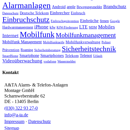
Alarmanlagen
Brandschutz
Android
apple
Bewegungsmelder
Einbrecher
Deutsche Telekom
Einbruch
Datenschutz
Einbruchschutz
Einbrüche
firmen
Einbruchsprävention
Google
iPhone
Mobiles
LTE
kfw
Hardwaremanagement
KfW-Förderung
MDM
Mobilfunk
Mobilfunkmanagement
Internet
Mobilfunk Management
Mobilfunkverwaltung
Mobilfunktarife
Polizei
Sicherheitstechnik
Prävention
Roaming
Sicherheitsberatung
Smartphone
Smartphones
Telenot
Telekom
SmartHome
Urlaub
Videoüberwachung
vodafone
Wassermelder
Kontakt
A&TA Alarm- & Telefon-Anlagen
Montage GmbH
Scharnweberstraße 62
DE
-
13405
Berlin
(030) 322 93 27-0
info@a-ta.de
Impressum
·
Datenschutz
Sitemap