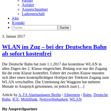
Partner
Anfahrt
Ansprechpartner
Ladengeschäft
Jobs
Kontakt
3. Januar 2017
WLAN im Zug – bei der Deutschen Bahn
ab sofort kostenfrei
Die Deutsche Bahn hat zum 1.1.2017 das kostenlose WLAN in
allen Zügen der 2. Klasse eingerichtet. Bislang war nur der Zugang
für die erste Klasse kostenfrei. Fahrer der zweiten Klasse mussten
sich über einen kostenpflichtigen HotSpot der Telekom Zugang zum
WLAN verschaffen. Die Umrüstung der Waggons hat mehrere
Monate in Anspruch genommen, ist jedoch zum […]
Article by
A-TA Alarmanlagen Berlin
/
Allgemein
/
Bahn
,
Deutsche
Bahn
,
ICE
,
Mobilfunk
,
Netzverfügbarkeit
,
WLAN
Ihr Ansprechpartner