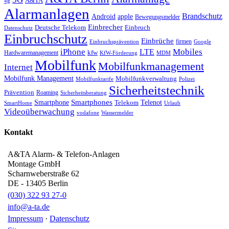
A&TA
4g
Alarmanlagen
Brandschutz
Android
apple
Bewegungsmelder
Einbrecher
Deutsche Telekom
Einbruch
Datenschutz
Einbruchschutz
Einbrüche
firmen
Einbruchsprävention
Google
iPhone
Mobiles
LTE
kfw
Hardwaremanagement
KfW-Förderung
MDM
Mobilfunk
Mobilfunkmanagement
Internet
Mobilfunk Management
Mobilfunkverwaltung
Mobilfunktarife
Polizei
Sicherheitstechnik
Prävention
Roaming
Sicherheitsberatung
Smartphone
Smartphones
Telenot
Telekom
SmartHome
Urlaub
Videoüberwachung
vodafone
Wassermelder
Kontakt
A&TA Alarm- & Telefon-Anlagen
Montage GmbH
Scharnweberstraße 62
DE
-
13405
Berlin
(030) 322 93 27-0
info@a-ta.de
Impressum
·
Datenschutz