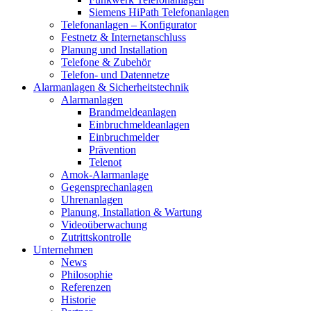
Siemens HiPath Telefonanlagen
Telefonanlagen – Konfigurator
Festnetz & Internetanschluss
Planung und Installation
Telefone & Zubehör
Telefon- und Datennetze
Alarmanlagen & Sicherheitstechnik
Alarmanlagen
Brandmeldeanlagen
Einbruchmeldeanlagen
Einbruchmelder
Prävention
Telenot
Amok-Alarmanlage
Gegensprechanlagen
Uhrenanlagen
Planung, Installation & Wartung
Videoüberwachung
Zutrittskontrolle
Unternehmen
News
Philosophie
Referenzen
Historie