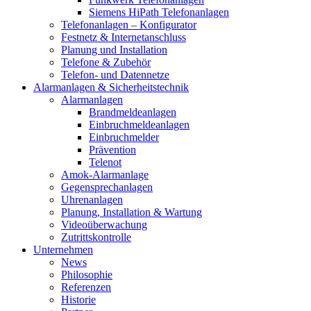
Siemens HiPath Telefonanlagen
Telefonanlagen – Konfigurator
Festnetz & Internetanschluss
Planung und Installation
Telefone & Zubehör
Telefon- und Datennetze
Alarmanlagen & Sicherheitstechnik
Alarmanlagen
Brandmeldeanlagen
Einbruchmeldeanlagen
Einbruchmelder
Prävention
Telenot
Amok-Alarmanlage
Gegensprechanlagen
Uhrenanlagen
Planung, Installation & Wartung
Videoüberwachung
Zutrittskontrolle
Unternehmen
News
Philosophie
Referenzen
Historie