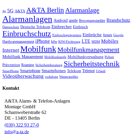
A&TA Berlin
Alarmanlage
5G
A&TA
4g
Alarmanlagen
Brandschutz
Android
apple
Bewegungsmelder
Einbrecher
Deutsche Telekom
Einbruch
Datenschutz
Einbruchschutz
Einbrüche
firmen
Einbruchsprävention
Google
iPhone
Mobiles
LTE
kfw
Hardwaremanagement
KfW-Förderung
MDM
Mobilfunk
Mobilfunkmanagement
Internet
Mobilfunk Management
Mobilfunkverwaltung
Mobilfunktarife
Polizei
Sicherheitstechnik
Prävention
Roaming
Sicherheitsberatung
Smartphone
Smartphones
Telenot
Telekom
SmartHome
Urlaub
Videoüberwachung
vodafone
Wassermelder
Kontakt
A&TA Alarm- & Telefon-Anlagen
Montage GmbH
Scharnweberstraße 62
DE
-
13405
Berlin
(030) 322 93 27-0
info@a-ta.de