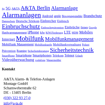
A&TA Berlin
Alarmanlage
5G
A&TA
4g
Alarmanlagen
Brandschutz
Android
apple
Bewegungsmelder
Einbrecher
Deutsche Telekom
Einbruch
Datenschutz
Einbruchschutz
Einbrüche
firmen
Einbruchsprävention
Google
iPhone
Mobiles
LTE
kfw
Hardwaremanagement
KfW-Förderung
MDM
Mobilfunk
Mobilfunkmanagement
Internet
Mobilfunk Management
Mobilfunkverwaltung
Mobilfunktarife
Polizei
Sicherheitstechnik
Prävention
Roaming
Sicherheitsberatung
Smartphone
Smartphones
Telenot
Telekom
SmartHome
Urlaub
Videoüberwachung
vodafone
Wassermelder
Kontakt
A&TA Alarm- & Telefon-Anlagen
Montage GmbH
Scharnweberstraße 62
DE
-
13405
Berlin
(030) 322 93 27-0
info@a-ta.de