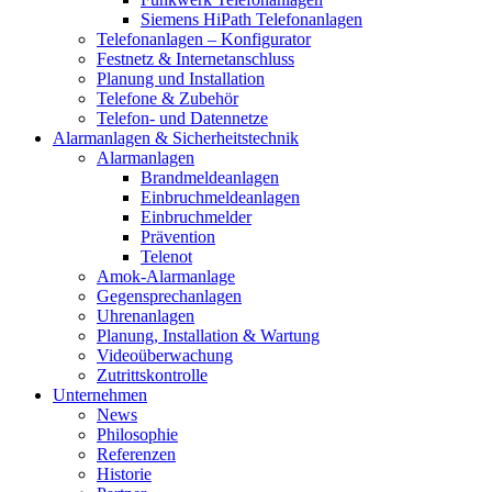
Siemens HiPath Telefonanlagen
Telefonanlagen – Konfigurator
Festnetz & Internetanschluss
Planung und Installation
Telefone & Zubehör
Telefon- und Datennetze
Alarmanlagen & Sicherheitstechnik
Alarmanlagen
Brandmeldeanlagen
Einbruchmeldeanlagen
Einbruchmelder
Prävention
Telenot
Amok-Alarmanlage
Gegensprechanlagen
Uhrenanlagen
Planung, Installation & Wartung
Videoüberwachung
Zutrittskontrolle
Unternehmen
News
Philosophie
Referenzen
Historie