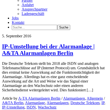
Partner
Anfahrt
Ansprechpartner
Ladengeschäft
Jobs
Kontakt
5. September 2016
IP-Umstellung bei der Alarmanlage |
A&TA Alarmanlagen Berlin
Die Deutsche Telekom stellt bis 2018 alle ISDN und analogen
Telefonanschlüsse auf IP (Internet Protocol) um. Grundsätzlich hat
dies erstmal keine Auswirkung auf die Funktionstüchtigkeit der
Alarmanlage. Allerdings hat es eine ganz entscheidende
Auswirkung auf die Art und Weise wie das Signal einer
Alarmanlage an den Wachschutz oder einen anderen
Sicherheitsdienst weitergeleitet wird. Dies funktioniert […]
Article by
A-TA Alarmanlagen Berlin
/
Alarmanlagen
,
Allgemein
/
A&TA Berlin
,
Alarmanlage
,
Alarmanlagen
,
Deutsche Telekom
,
IP
,
IP-Umstellung
,
ISDN
,
Wachschutz