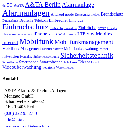
A&TA Berlin
Alarmanlage
5G
A&TA
4g
Alarmanlagen
Brandschutz
Android
apple
Bewegungsmelder
Einbrecher
Deutsche Telekom
Einbruch
Datenschutz
Einbruchschutz
Einbrüche
firmen
Einbruchsprävention
Google
iPhone
Mobiles
LTE
kfw
Hardwaremanagement
KfW-Förderung
MDM
Mobilfunk
Mobilfunkmanagement
Internet
Mobilfunk Management
Mobilfunkverwaltung
Mobilfunktarife
Polizei
Sicherheitstechnik
Prävention
Roaming
Sicherheitsberatung
Smartphone
Smartphones
Telenot
Telekom
SmartHome
Urlaub
Videoüberwachung
vodafone
Wassermelder
Kontakt
A&TA Alarm- & Telefon-Anlagen
Montage GmbH
Scharnweberstraße 62
DE
-
13405
Berlin
(030) 322 93 27-0
info@a-ta.de
Impressum
·
Datenschutz