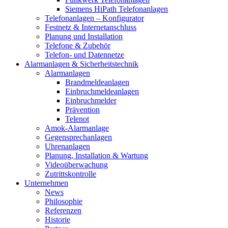
Siemens HiPath Telefonanlagen
Telefonanlagen – Konfigurator
Festnetz & Internetanschluss
Planung und Installation
Telefone & Zubehör
Telefon- und Datennetze
Alarmanlagen & Sicherheitstechnik
Alarmanlagen
Brandmeldeanlagen
Einbruchmeldeanlagen
Einbruchmelder
Prävention
Telenot
Amok-Alarmanlage
Gegensprechanlagen
Uhrenanlagen
Planung, Installation & Wartung
Videoüberwachung
Zutrittskontrolle
Unternehmen
News
Philosophie
Referenzen
Historie