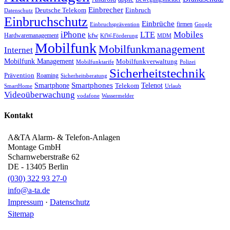
Einbrecher
Deutsche Telekom
Einbruch
Datenschutz
Einbruchschutz
Einbrüche
firmen
Einbruchsprävention
Google
iPhone
Mobiles
LTE
kfw
Hardwaremanagement
KfW-Förderung
MDM
Mobilfunk
Mobilfunkmanagement
Internet
Mobilfunk Management
Mobilfunkverwaltung
Mobilfunktarife
Polizei
Sicherheitstechnik
Prävention
Roaming
Sicherheitsberatung
Smartphone
Smartphones
Telenot
Telekom
SmartHome
Urlaub
Videoüberwachung
vodafone
Wassermelder
Kontakt
A&TA Alarm- & Telefon-Anlagen
Montage GmbH
Scharnweberstraße 62
DE
-
13405
Berlin
(030) 322 93 27-0
info@a-ta.de
Impressum
·
Datenschutz
Sitemap