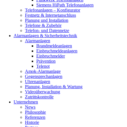
Siemens HiPath Telefonanlagen
Telefonanlagen – Konfigurator
Festnetz & Internetanschluss
Planung und Installation
Telefone & Zubehör
Telefon- und Datennetze
Alarmanlagen & Sicherheitstechnik
Alarmanlagen
Brandmeldeanlagen
Einbruchmeldeanlagen
Einbruchmelder
Prävention
Telenot
Amok-Alarmanlage
Gegensprechanlagen
Uhrenanlagen
Planung, Installation & Wartung
Videoüberwachung
Zutrittskontrolle
Unternehmen
News
Philosophie
Referenzen
Historie