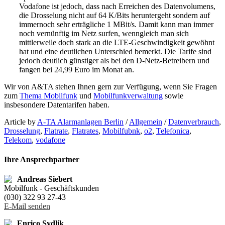
Vodafone ist jedoch, dass nach Erreichen des Datenvolumens,
die Drosselung nicht auf 64 K/Bits heruntergeht sondern auf
immernoch sehr erträgliche 1 MBit/s. Damit kann man immer
noch vernünftig im Netz surfen, wenngleich man sich
mittlerweile doch stark an die LTE-Geschwindigkeit gewöhnt
hat und eine deutlichen Unterschied bemerkt. Die Tarife sind
jedoch deutlich günstiger als bei den D-Netz-Betreibern und
fangen bei 24,99 Euro im Monat an.
Wir von A&TA stehen Ihnen gern zur Verfügung, wenn Sie Fragen
zum
Thema Mobilfunk
und
Mobilfunkverwaltung
sowie
insbesondere Datentarifen haben.
Article by
A-TA Alarmanlagen Berlin
/
Allgemein
/
Datenverbrauch
,
Drosselung
,
Flatrate
,
Flatrates
,
Mobilfubnk
,
o2
,
Telefonica
,
Telekom
,
vodafone
Ihre Ansprechpartner
Andreas Siebert
Mobilfunk - Geschäftskunden
(030) 322 93 27-43
E-Mail senden
Enrico Sydlik