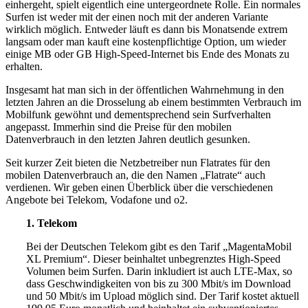
einhergeht, spielt eigentlich eine untergeordnete Rolle. Ein normales
Surfen ist weder mit der einen noch mit der anderen Variante
wirklich möglich. Entweder läuft es dann bis Monatsende extrem
langsam oder man kauft eine kostenpflichtige Option, um wieder
einige MB oder GB High-Speed-Internet bis Ende des Monats zu
erhalten.
Insgesamt hat man sich in der öffentlichen Wahrnehmung in den
letzten Jahren an die Drosselung ab einem bestimmten Verbrauch im
Mobilfunk gewöhnt und dementsprechend sein Surfverhalten
angepasst. Immerhin sind die Preise für den mobilen
Datenverbrauch in den letzten Jahren deutlich gesunken.
Seit kurzer Zeit bieten die Netzbetreiber nun Flatrates für den
mobilen Datenverbrauch an, die den Namen „Flatrate“ auch
verdienen. Wir geben einen Überblick über die verschiedenen
Angebote bei Telekom, Vodafone und o2.
1. Telekom
Bei der Deutschen Telekom gibt es den Tarif „MagentaMobil
XL Premium“. Dieser beinhaltet unbegrenztes High-Speed
Volumen beim Surfen. Darin inkludiert ist auch LTE-Max, so
dass Geschwindigkeiten von bis zu 300 Mbit/s im Download
und 50 Mbit/s im Upload möglich sind. Der Tarif kostet aktuell