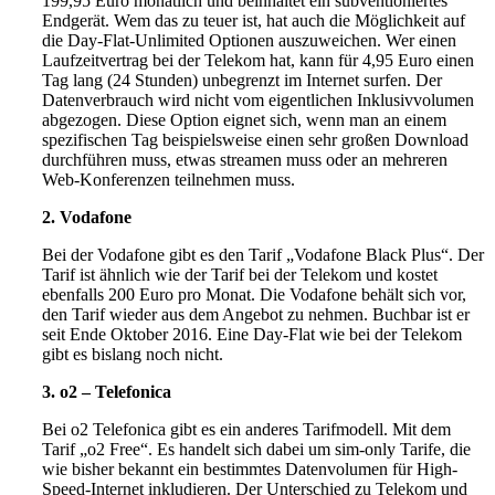
199,95 Euro monatlich und beinhaltet ein subventioniertes
Endgerät. Wem das zu teuer ist, hat auch die Möglichkeit auf
die Day-Flat-Unlimited Optionen auszuweichen. Wer einen
Laufzeitvertrag bei der Telekom hat, kann für 4,95 Euro einen
Tag lang (24 Stunden) unbegrenzt im Internet surfen. Der
Datenverbrauch wird nicht vom eigentlichen Inklusivvolumen
abgezogen. Diese Option eignet sich, wenn man an einem
spezifischen Tag beispielsweise einen sehr großen Download
durchführen muss, etwas streamen muss oder an mehreren
Web-Konferenzen teilnehmen muss.
2. Vodafone
Bei der Vodafone gibt es den Tarif „Vodafone Black Plus“. Der
Tarif ist ähnlich wie der Tarif bei der Telekom und kostet
ebenfalls 200 Euro pro Monat. Die Vodafone behält sich vor,
den Tarif wieder aus dem Angebot zu nehmen. Buchbar ist er
seit Ende Oktober 2016. Eine Day-Flat wie bei der Telekom
gibt es bislang noch nicht.
3. o2 – Telefonica
Bei o2 Telefonica gibt es ein anderes Tarifmodell. Mit dem
Tarif „o2 Free“. Es handelt sich dabei um sim-only Tarife, die
wie bisher bekannt ein bestimmtes Datenvolumen für High-
Speed-Internet inkludieren. Der Unterschied zu Telekom und