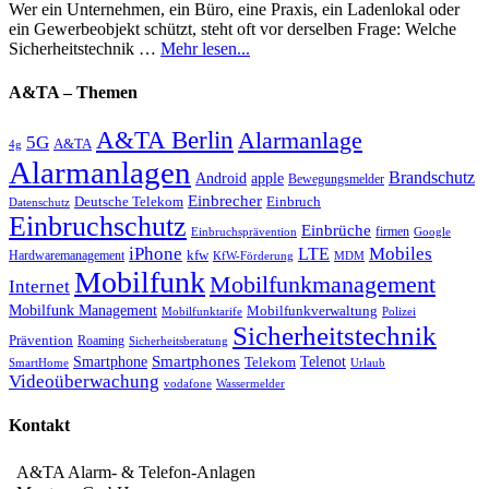
Wer ein Unternehmen, ein Büro, eine Praxis, ein Ladenlokal oder
ein Gewerbeobjekt schützt, steht oft vor derselben Frage: Welche
Sicherheitstechnik …
Mehr lesen...
A&TA – Themen
A&TA Berlin
Alarmanlage
5G
A&TA
4g
Alarmanlagen
Brandschutz
Android
apple
Bewegungsmelder
Einbrecher
Deutsche Telekom
Einbruch
Datenschutz
Einbruchschutz
Einbrüche
firmen
Einbruchsprävention
Google
iPhone
Mobiles
LTE
kfw
Hardwaremanagement
KfW-Förderung
MDM
Mobilfunk
Mobilfunkmanagement
Internet
Mobilfunk Management
Mobilfunkverwaltung
Mobilfunktarife
Polizei
Sicherheitstechnik
Prävention
Roaming
Sicherheitsberatung
Smartphone
Smartphones
Telenot
Telekom
SmartHome
Urlaub
Videoüberwachung
vodafone
Wassermelder
Kontakt
A&TA Alarm- & Telefon-Anlagen