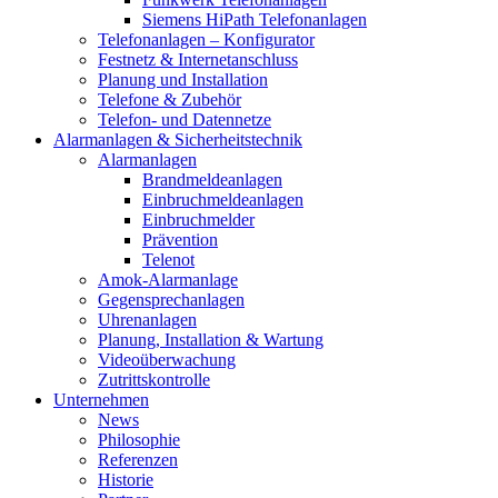
Siemens HiPath Telefonanlagen
Telefonanlagen – Konfigurator
Festnetz & Internetanschluss
Planung und Installation
Telefone & Zubehör
Telefon- und Datennetze
Alarmanlagen & Sicherheitstechnik
Alarmanlagen
Brandmeldeanlagen
Einbruchmeldeanlagen
Einbruchmelder
Prävention
Telenot
Amok-Alarmanlage
Gegensprechanlagen
Uhrenanlagen
Planung, Installation & Wartung
Videoüberwachung
Zutrittskontrolle
Unternehmen
News
Philosophie
Referenzen
Historie