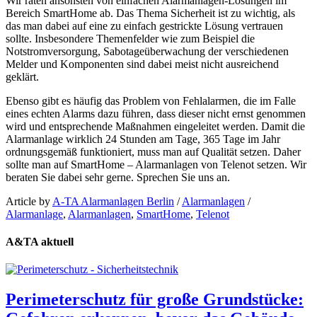
Wir raten ansonsten von einfachen Alarmanlagen-Lösungen im
Bereich SmartHome ab. Das Thema Sicherheit ist zu wichtig, als
das man dabei auf eine zu einfach gestrickte Lösung vertrauen
sollte. Insbesondere Themenfelder wie zum Beispiel die
Notstromversorgung, Sabotageüberwachung der verschiedenen
Melder und Komponenten sind dabei meist nicht ausreichend
geklärt.
Ebenso gibt es häufig das Problem von Fehlalarmen, die im Falle
eines echten Alarms dazu führen, dass dieser nicht ernst genommen
wird und entsprechende Maßnahmen eingeleitet werden. Damit die
Alarmanlage wirklich 24 Stunden am Tage, 365 Tage im Jahr
ordnungsgemäß funktioniert, muss man auf Qualität setzen. Daher
sollte man auf SmartHome – Alarmanlagen von Telenot setzen. Wir
beraten Sie dabei sehr gerne. Sprechen Sie uns an.
Article by
A-TA Alarmanlagen Berlin
/
Alarmanlagen
/
Alarmanlage
,
Alarmanlagen
,
SmartHome
,
Telenot
A&TA aktuell
Perimeterschutz für große Grundstücke: