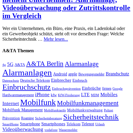
Videoüberwachung oder Zutrittskontrolle
im Vergleich
Wer ein Unternehmen, ein Büro, eine Praxis, ein Ladenlokal oder
ein Gewerbeobjekt schützt, steht oft vor derselben Frage: Welche
Sicherheitstechnik …
Mehr lesen...
A&TA Themen
A&TA Berlin
Alarmanlage
5G
A&TA
4g
Alarmanlagen
Brandschutz
Android
apple
Bewegungsmelder
Einbrecher
Deutsche Telekom
Einbruch
Datenschutz
Einbruchschutz
Einbrüche
firmen
Einbruchsprävention
Google
iPhone
Mobiles
LTE
kfw
Hardwaremanagement
KfW-Förderung
MDM
Mobilfunk
Mobilfunkmanagement
Internet
Mobilfunk Management
Mobilfunkverwaltung
Mobilfunktarife
Polizei
Sicherheitstechnik
Prävention
Roaming
Sicherheitsberatung
Smartphone
Smartphones
Telenot
Telekom
SmartHome
Urlaub
Videoüberwachung
vodafone
Wassermelder