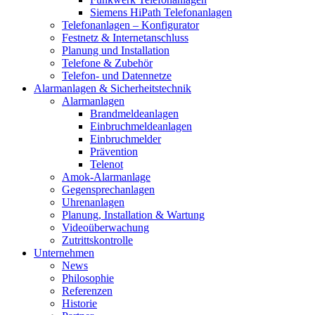
Siemens HiPath Telefonanlagen
Telefonanlagen – Konfigurator
Festnetz & Internetanschluss
Planung und Installation
Telefone & Zubehör
Telefon- und Datennetze
Alarmanlagen & Sicherheitstechnik
Alarmanlagen
Brandmeldeanlagen
Einbruchmeldeanlagen
Einbruchmelder
Prävention
Telenot
Amok-Alarmanlage
Gegensprechanlagen
Uhrenanlagen
Planung, Installation & Wartung
Videoüberwachung
Zutrittskontrolle
Unternehmen
News
Philosophie
Referenzen
Historie