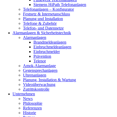
Siemens HiPath Telefonanlagen
Telefonanlagen – Konfigurator
Festnetz & Internetanschluss
Planung und Installation
Telefone & Zubehör
Telefon- und Datennetze
Alarmanlagen & Sicherheitstechnik
Alarmanlagen
Brandmeldeanlagen
Einbruchmeldeanlagen
Einbruchmelder
Prävention
Telenot
Amok-Alarmanlage
Gegensprechanlagen
Uhrenanlagen
Planung, Installation & Wartung
Videoüberwachung
Zutrittskontrolle
Unternehmen
News
Philosophie
Referenzen
Historie