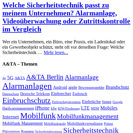
Welche Sicherheitstechnik passt zu
meinem Unternehmen? Alarmanlage,
Videoüberwachung oder Zutrittskontrolle
im Vergleich
Wer ein Unternehmen, ein Büro, eine Praxis, ein Ladenlokal oder
ein Gewerbeobjekt schützt, steht oft vor derselben Frage: Welche
Sicherheitstechnik …
Mehr lesen...
A&TA – Themen
A&TA Berlin
Alarmanlage
5G
A&TA
4g
Alarmanlagen
Brandschutz
Android
apple
Bewegungsmelder
Einbrecher
Deutsche Telekom
Einbruch
Datenschutz
Einbruchschutz
Einbrüche
firmen
Einbruchsprävention
Google
iPhone
Mobiles
LTE
kfw
Hardwaremanagement
KfW-Förderung
MDM
Mobilfunk
Mobilfunkmanagement
Internet
Mobilfunk Management
Mobilfunkverwaltung
Mobilfunktarife
Polizei
Sicherheitstechnik
Prävention
Roaming
Sicherheitsberatung