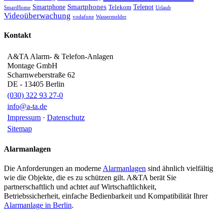
Smartphone
Smartphones
Telenot
Telekom
SmartHome
Urlaub
Videoüberwachung
vodafone
Wassermelder
Kontakt
A&TA Alarm- & Telefon-Anlagen
Montage GmbH
Scharnweberstraße 62
DE
-
13405
Berlin
(030) 322 93 27-0
info@a-ta.de
Impressum
·
Datenschutz
Sitemap
Alarmanlagen
Die Anforderungen an moderne
Alarmanlagen
sind ähnlich vielfältig
wie die Objekte, die es zu schützen gilt. A&TA berät Sie
partnerschaftlich und achtet auf Wirtschaftlichkeit,
Betriebssicherheit, einfache Bedienbarkeit und Kompatibilität Ihrer
Alarmanlage in Berlin
.