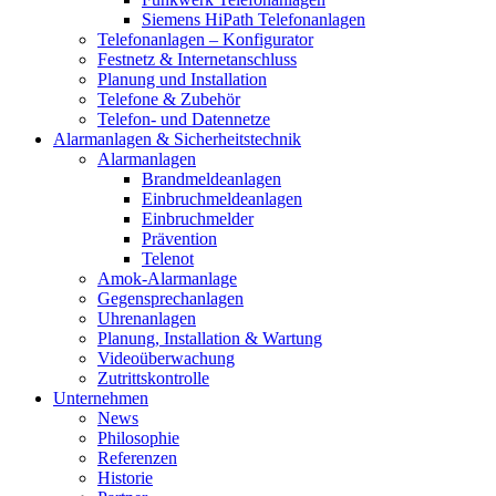
Siemens HiPath Telefonanlagen
Telefonanlagen – Konfigurator
Festnetz & Internetanschluss
Planung und Installation
Telefone & Zubehör
Telefon- und Datennetze
Alarmanlagen & Sicherheitstechnik
Alarmanlagen
Brandmeldeanlagen
Einbruchmeldeanlagen
Einbruchmelder
Prävention
Telenot
Amok-Alarmanlage
Gegensprechanlagen
Uhrenanlagen
Planung, Installation & Wartung
Videoüberwachung
Zutrittskontrolle
Unternehmen
News
Philosophie
Referenzen
Historie