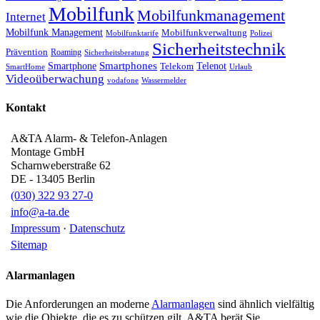
Mobilfunk
Mobilfunkmanagement
Internet
Mobilfunk Management
Mobilfunkverwaltung
Mobilfunktarife
Polizei
Sicherheitstechnik
Prävention
Roaming
Sicherheitsberatung
Smartphone
Smartphones
Telenot
Telekom
SmartHome
Urlaub
Videoüberwachung
vodafone
Wassermelder
Kontakt
A&TA Alarm- & Telefon-Anlagen
Montage GmbH
Scharnweberstraße 62
DE
-
13405
Berlin
(030) 322 93 27-0
info@a-ta.de
Impressum
·
Datenschutz
Sitemap
Alarmanlagen
Die Anforderungen an moderne
Alarmanlagen
sind ähnlich vielfältig
wie die Objekte, die es zu schützen gilt. A&TA berät Sie