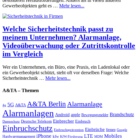
besonderen Herausforderungen. Anders als in vielen anderen
Gewerbeobjekten geht es …
Mehr lesen...
Welche Sicherheitstechnik passt zu
meinem Unternehmen? Alarmanlage,
Videoüberwachung oder Zutrittskontrolle
im Vergleich
Wer ein Unternehmen, ein Büro, eine Praxis, ein Ladenlokal oder
ein Gewerbeobjekt schützt, steht oft vor derselben Frage: Welche
Sicherheitstechnik …
Mehr lesen...
A&TA – Themen
A&TA Berlin
Alarmanlage
5G
A&TA
4g
Alarmanlagen
Brandschutz
Android
apple
Bewegungsmelder
Einbrecher
Deutsche Telekom
Einbruch
Datenschutz
Einbruchschutz
Einbrüche
firmen
Einbruchsprävention
Google
iPhone
Mobiles
LTE
kfw
Hardwaremanagement
KfW-Förderung
MDM