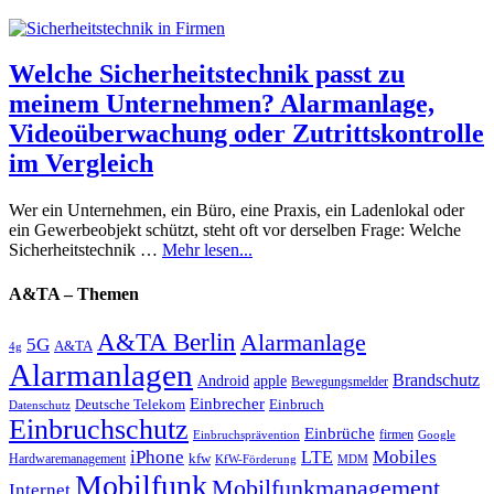
Welche Sicherheitstechnik passt zu
meinem Unternehmen? Alarmanlage,
Videoüberwachung oder Zutrittskontrolle
im Vergleich
Wer ein Unternehmen, ein Büro, eine Praxis, ein Ladenlokal oder
ein Gewerbeobjekt schützt, steht oft vor derselben Frage: Welche
Sicherheitstechnik …
Mehr lesen...
A&TA – Themen
A&TA Berlin
Alarmanlage
5G
A&TA
4g
Alarmanlagen
Brandschutz
Android
apple
Bewegungsmelder
Einbrecher
Deutsche Telekom
Einbruch
Datenschutz
Einbruchschutz
Einbrüche
firmen
Einbruchsprävention
Google
iPhone
Mobiles
LTE
kfw
Hardwaremanagement
KfW-Förderung
MDM
Mobilfunk
Mobilfunkmanagement
Internet