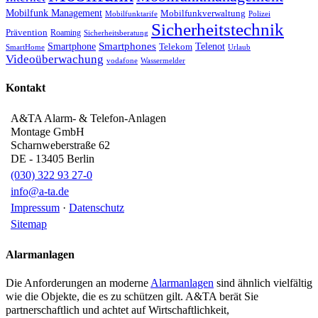
Mobilfunk Management
Mobilfunkverwaltung
Mobilfunktarife
Polizei
Sicherheitstechnik
Prävention
Roaming
Sicherheitsberatung
Smartphone
Smartphones
Telenot
Telekom
SmartHome
Urlaub
Videoüberwachung
vodafone
Wassermelder
Kontakt
A&TA Alarm- & Telefon-Anlagen
Montage GmbH
Scharnweberstraße 62
DE
-
13405
Berlin
(030) 322 93 27-0
info@a-ta.de
Impressum
·
Datenschutz
Sitemap
Alarmanlagen
Die Anforderungen an moderne
Alarmanlagen
sind ähnlich vielfältig
wie die Objekte, die es zu schützen gilt. A&TA berät Sie
partnerschaftlich und achtet auf Wirtschaftlichkeit,