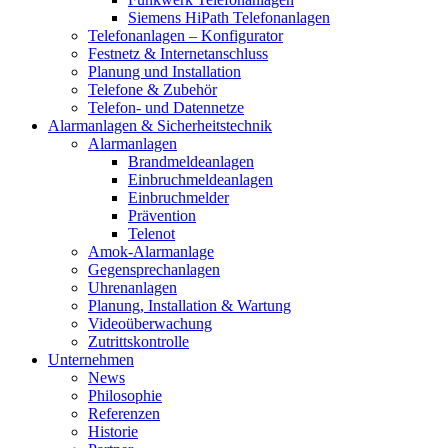
Siemens HiPath Telefonanlagen
Telefonanlagen – Konfigurator
Festnetz & Internetanschluss
Planung und Installation
Telefone & Zubehör
Telefon- und Datennetze
Alarmanlagen & Sicherheitstechnik
Alarmanlagen
Brandmeldeanlagen
Einbruchmeldeanlagen
Einbruchmelder
Prävention
Telenot
Amok-Alarmanlage
Gegensprechanlagen
Uhrenanlagen
Planung, Installation & Wartung
Videoüberwachung
Zutrittskontrolle
Unternehmen
News
Philosophie
Referenzen
Historie