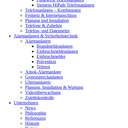
Siemens HiPath Telefonanlagen
Telefonanlagen – Konfigurator
Festnetz & Internetanschluss
Planung und Installation
Telefone & Zubehör
Telefon- und Datennetze
Alarmanlagen & Sicherheitstechnik
Alarmanlagen
Brandmeldeanlagen
Einbruchmeldeanlagen
Einbruchmelder
Prävention
Telenot
Amok-Alarmanlage
Gegensprechanlagen
Uhrenanlagen
Planung, Installation & Wartung
Videoüberwachung
Zutrittskontrolle
Unternehmen
News
Philosophie
Referenzen
Historie