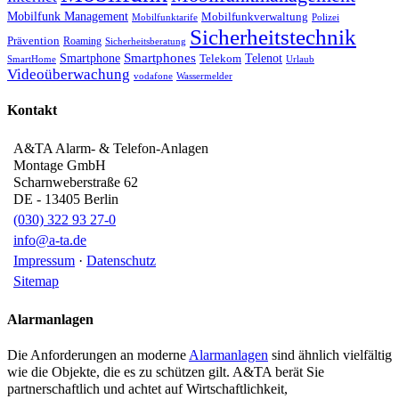
Mobilfunk Management
Mobilfunkverwaltung
Mobilfunktarife
Polizei
Sicherheitstechnik
Prävention
Roaming
Sicherheitsberatung
Smartphone
Smartphones
Telenot
Telekom
SmartHome
Urlaub
Videoüberwachung
vodafone
Wassermelder
Kontakt
A&TA Alarm- & Telefon-Anlagen
Montage GmbH
Scharnweberstraße 62
DE
-
13405
Berlin
(030) 322 93 27-0
info@a-ta.de
Impressum
·
Datenschutz
Sitemap
Alarmanlagen
Die Anforderungen an moderne
Alarmanlagen
sind ähnlich vielfältig
wie die Objekte, die es zu schützen gilt. A&TA berät Sie
partnerschaftlich und achtet auf Wirtschaftlichkeit,