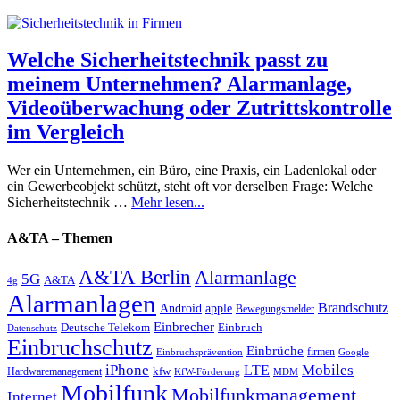
Welche Sicherheitstechnik passt zu
meinem Unternehmen? Alarmanlage,
Videoüberwachung oder Zutrittskontrolle
im Vergleich
Wer ein Unternehmen, ein Büro, eine Praxis, ein Ladenlokal oder
ein Gewerbeobjekt schützt, steht oft vor derselben Frage: Welche
Sicherheitstechnik …
Mehr lesen...
A&TA – Themen
A&TA Berlin
Alarmanlage
5G
A&TA
4g
Alarmanlagen
Brandschutz
Android
apple
Bewegungsmelder
Einbrecher
Deutsche Telekom
Einbruch
Datenschutz
Einbruchschutz
Einbrüche
firmen
Einbruchsprävention
Google
iPhone
Mobiles
LTE
kfw
Hardwaremanagement
KfW-Förderung
MDM
Mobilfunk
Mobilfunkmanagement
Internet