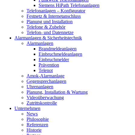
Siemens HiPath Telefonanlagen
Telefonanlagen – Konfigurator
Festnetz & Internetanschluss
Planung und Installation
Telefone & Zubehör
Telefon- und Datennetze
Alarmanlagen & Sicherheitstechnik
Alarmanlagen
Brandmeldeanlagen
Einbruchmeldeanlagen
Einbruchmelder
Prävention
Telenot
Amok-Alarmanlage
Gegensprechanlagen
Uhrenanlagen
Planung, Installation & Wartung
Videoüberwachung
Zutrittskontrolle
Unternehmen
News
Philosophie
Referenzen
Historie