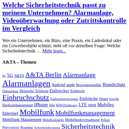
Welche Sicherheitstechnik passt zu
meinem Unternehmen? Alarmanlage,
Videoüberwachung oder Zutrittskontrolle
im Vergleich
Wer ein Unternehmen, ein Büro, eine Praxis, ein Ladenlokal oder
ein Gewerbeobjekt schützt, steht oft vor derselben Frage: Welche
Sicherheitstechnik …
Mehr lesen...
A&TA – Themen
A&TA Berlin
Alarmanlage
5G
A&TA
4g
Alarmanlagen
Brandschutz
Android
apple
Bewegungsmelder
Einbrecher
Deutsche Telekom
Einbruch
Datenschutz
Einbruchschutz
Einbrüche
firmen
Einbruchsprävention
Google
iPhone
Mobiles
LTE
kfw
Hardwaremanagement
KfW-Förderung
MDM
Mobilfunk
Mobilfunkmanagement
Internet
Mobilfunk Management
Mobilfunkverwaltung
Mobilfunktarife
Polizei
Sicherheitstechnik
Prävention
Roaming
Sicherheitsberatung