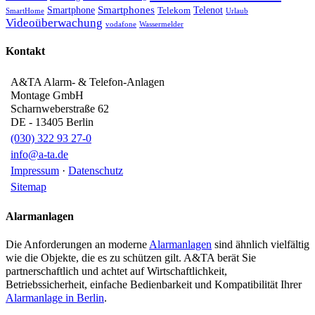
Smartphone
Smartphones
Telenot
Telekom
SmartHome
Urlaub
Videoüberwachung
vodafone
Wassermelder
Kontakt
A&TA Alarm- & Telefon-Anlagen
Montage GmbH
Scharnweberstraße 62
DE
-
13405
Berlin
(030) 322 93 27-0
info@a-ta.de
Impressum
·
Datenschutz
Sitemap
Alarmanlagen
Die Anforderungen an moderne
Alarmanlagen
sind ähnlich vielfältig
wie die Objekte, die es zu schützen gilt. A&TA berät Sie
partnerschaftlich und achtet auf Wirtschaftlichkeit,
Betriebssicherheit, einfache Bedienbarkeit und Kompatibilität Ihrer
Alarmanlage in Berlin
.