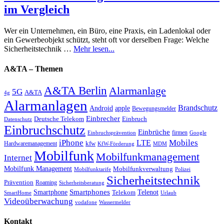
im Vergleich
Wer ein Unternehmen, ein Büro, eine Praxis, ein Ladenlokal oder
ein Gewerbeobjekt schützt, steht oft vor derselben Frage: Welche
Sicherheitstechnik …
Mehr lesen...
A&TA – Themen
A&TA Berlin
Alarmanlage
5G
A&TA
4g
Alarmanlagen
Brandschutz
Android
apple
Bewegungsmelder
Einbrecher
Deutsche Telekom
Einbruch
Datenschutz
Einbruchschutz
Einbrüche
firmen
Einbruchsprävention
Google
iPhone
Mobiles
LTE
kfw
Hardwaremanagement
KfW-Förderung
MDM
Mobilfunk
Mobilfunkmanagement
Internet
Mobilfunk Management
Mobilfunkverwaltung
Mobilfunktarife
Polizei
Sicherheitstechnik
Prävention
Roaming
Sicherheitsberatung
Smartphone
Smartphones
Telenot
Telekom
SmartHome
Urlaub
Videoüberwachung
vodafone
Wassermelder
Kontakt