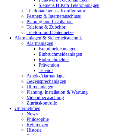
Siemens HiPath Telefonanlagen
Telefonanlagen – Konfigurator
Festnetz & Internetanschluss
Planung und Installation
Telefone & Zubehör
Telefon- und Datennetze
Alarmanlagen & Sicherheitstechnik
Alarmanlagen
Brandmeldeanlagen
Einbruchmeldeanlagen
Einbruchmelder
Prävention
Telenot
Amok-Alarmanlage
Gegensprechanlagen
Uhrenanlagen
Planung, Installation & Wartung
Videoüberwachung
Zutrittskontrolle
Unternehmen
News
Philosophie
Referenzen
Historie