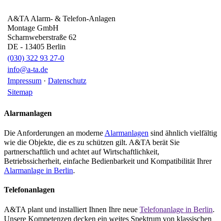
A&TA Alarm- & Telefon-Anlagen
Montage GmbH
Scharnweberstraße 62
DE
-
13405
Berlin
(030) 322 93 27-0
info@a-ta.de
Impressum
·
Datenschutz
Sitemap
Alarmanlagen
Die Anforderungen an moderne
Alarmanlagen
sind ähnlich vielfältig
wie die Objekte, die es zu schützen gilt. A&TA berät Sie
partnerschaftlich und achtet auf Wirtschaftlichkeit,
Betriebssicherheit, einfache Bedienbarkeit und Kompatibilität Ihrer
Alarmanlage in Berlin
.
Telefonanlagen
A&TA plant und installiert Ihnen Ihre neue
Telefonanlage in Berlin
.
Unsere Kompetenzen decken ein weites Spektrum von klassischen