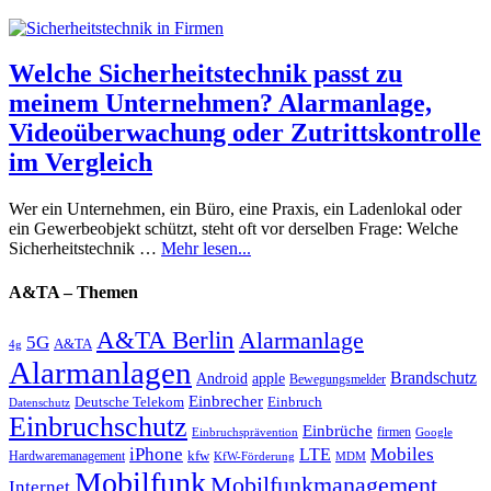
Welche Sicherheitstechnik passt zu
meinem Unternehmen? Alarmanlage,
Videoüberwachung oder Zutrittskontrolle
im Vergleich
Wer ein Unternehmen, ein Büro, eine Praxis, ein Ladenlokal oder
ein Gewerbeobjekt schützt, steht oft vor derselben Frage: Welche
Sicherheitstechnik …
Mehr lesen...
A&TA – Themen
A&TA Berlin
Alarmanlage
5G
A&TA
4g
Alarmanlagen
Brandschutz
Android
apple
Bewegungsmelder
Einbrecher
Deutsche Telekom
Einbruch
Datenschutz
Einbruchschutz
Einbrüche
firmen
Einbruchsprävention
Google
iPhone
Mobiles
LTE
kfw
Hardwaremanagement
KfW-Förderung
MDM
Mobilfunk
Mobilfunkmanagement
Internet