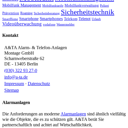
Mobilfunk Management
Mobilfunkverwaltung
Mobilfunktarife
Polizei
Sicherheitstechnik
Prävention
Roaming
Sicherheitsberatung
Smartphone
Smartphones
Telenot
Telekom
SmartHome
Urlaub
Videoüberwachung
vodafone
Wassermelder
Kontakt
A&TA Alarm- & Telefon-Anlagen
Montage GmbH
Scharnweberstraße 62
DE
-
13405
Berlin
(030) 322 93 27-0
info@a-ta.de
Impressum
·
Datenschutz
Sitemap
Alarmanlagen
Die Anforderungen an moderne
Alarmanlagen
sind ähnlich vielfältig
wie die Objekte, die es zu schützen gilt. A&TA berät Sie
partnerschaftlich und achtet auf Wirtschaftlichkeit,