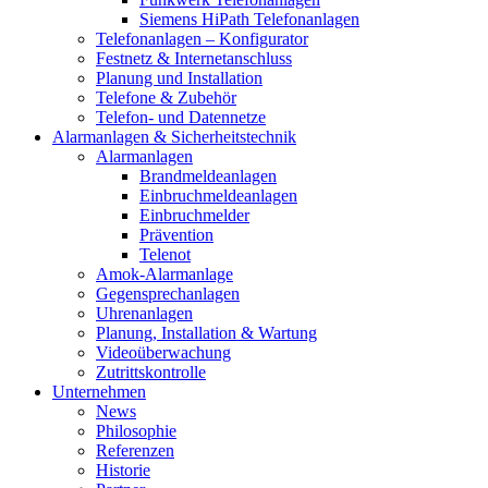
Siemens HiPath Telefonanlagen
Telefonanlagen – Konfigurator
Festnetz & Internetanschluss
Planung und Installation
Telefone & Zubehör
Telefon- und Datennetze
Alarmanlagen & Sicherheitstechnik
Alarmanlagen
Brandmeldeanlagen
Einbruchmeldeanlagen
Einbruchmelder
Prävention
Telenot
Amok-Alarmanlage
Gegensprechanlagen
Uhrenanlagen
Planung, Installation & Wartung
Videoüberwachung
Zutrittskontrolle
Unternehmen
News
Philosophie
Referenzen
Historie