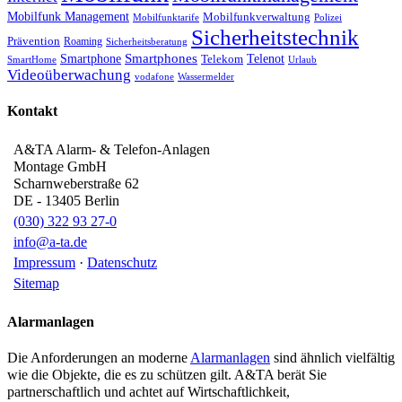
Mobilfunk Management
Mobilfunkverwaltung
Mobilfunktarife
Polizei
Sicherheitstechnik
Prävention
Roaming
Sicherheitsberatung
Smartphone
Smartphones
Telenot
Telekom
SmartHome
Urlaub
Videoüberwachung
vodafone
Wassermelder
Kontakt
A&TA Alarm- & Telefon-Anlagen
Montage GmbH
Scharnweberstraße 62
DE
-
13405
Berlin
(030) 322 93 27-0
info@a-ta.de
Impressum
·
Datenschutz
Sitemap
Alarmanlagen
Die Anforderungen an moderne
Alarmanlagen
sind ähnlich vielfältig
wie die Objekte, die es zu schützen gilt. A&TA berät Sie
partnerschaftlich und achtet auf Wirtschaftlichkeit,