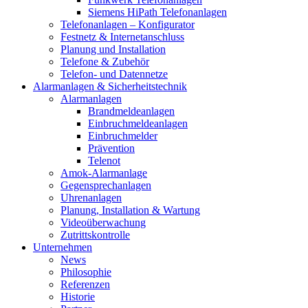
Siemens HiPath Telefonanlagen
Telefonanlagen – Konfigurator
Festnetz & Internetanschluss
Planung und Installation
Telefone & Zubehör
Telefon- und Datennetze
Alarmanlagen & Sicherheitstechnik
Alarmanlagen
Brandmeldeanlagen
Einbruchmeldeanlagen
Einbruchmelder
Prävention
Telenot
Amok-Alarmanlage
Gegensprechanlagen
Uhrenanlagen
Planung, Installation & Wartung
Videoüberwachung
Zutrittskontrolle
Unternehmen
News
Philosophie
Referenzen
Historie