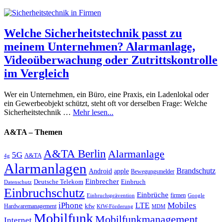
Welche Sicherheitstechnik passt zu
meinem Unternehmen? Alarmanlage,
Videoüberwachung oder Zutrittskontrolle
im Vergleich
Wer ein Unternehmen, ein Büro, eine Praxis, ein Ladenlokal oder
ein Gewerbeobjekt schützt, steht oft vor derselben Frage: Welche
Sicherheitstechnik …
Mehr lesen...
A&TA – Themen
A&TA Berlin
Alarmanlage
5G
A&TA
4g
Alarmanlagen
Brandschutz
Android
apple
Bewegungsmelder
Einbrecher
Deutsche Telekom
Einbruch
Datenschutz
Einbruchschutz
Einbrüche
firmen
Einbruchsprävention
Google
iPhone
Mobiles
LTE
kfw
Hardwaremanagement
KfW-Förderung
MDM
Mobilfunk
Mobilfunkmanagement
Internet