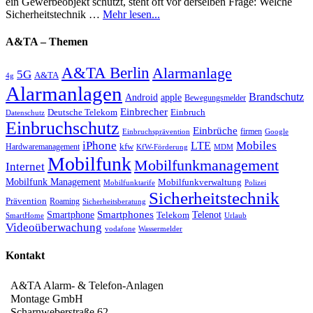
ein Gewerbeobjekt schützt, steht oft vor derselben Frage: Welche
Sicherheitstechnik …
Mehr lesen...
A&TA – Themen
A&TA Berlin
Alarmanlage
5G
A&TA
4g
Alarmanlagen
Brandschutz
Android
apple
Bewegungsmelder
Einbrecher
Deutsche Telekom
Einbruch
Datenschutz
Einbruchschutz
Einbrüche
firmen
Einbruchsprävention
Google
iPhone
Mobiles
LTE
kfw
Hardwaremanagement
KfW-Förderung
MDM
Mobilfunk
Mobilfunkmanagement
Internet
Mobilfunk Management
Mobilfunkverwaltung
Mobilfunktarife
Polizei
Sicherheitstechnik
Prävention
Roaming
Sicherheitsberatung
Smartphone
Smartphones
Telenot
Telekom
SmartHome
Urlaub
Videoüberwachung
vodafone
Wassermelder
Kontakt
A&TA Alarm- & Telefon-Anlagen
Montage GmbH
Scharnweberstraße 62