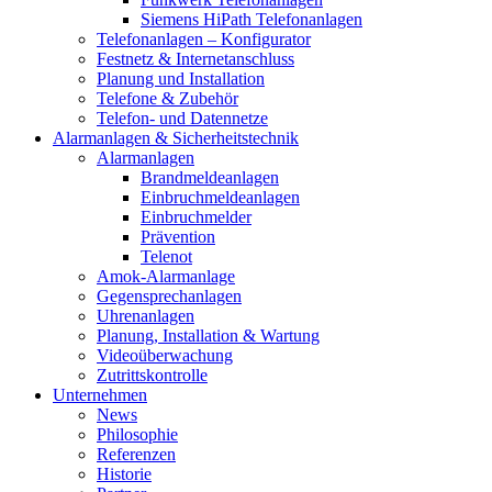
Siemens HiPath Telefonanlagen
Telefonanlagen – Konfigurator
Festnetz & Internetanschluss
Planung und Installation
Telefone & Zubehör
Telefon- und Datennetze
Alarmanlagen & Sicherheitstechnik
Alarmanlagen
Brandmeldeanlagen
Einbruchmeldeanlagen
Einbruchmelder
Prävention
Telenot
Amok-Alarmanlage
Gegensprechanlagen
Uhrenanlagen
Planung, Installation & Wartung
Videoüberwachung
Zutrittskontrolle
Unternehmen
News
Philosophie
Referenzen
Historie