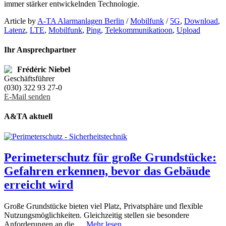
immer stärker entwickelnden Technologie.
Article by
A-TA Alarmanlagen Berlin
/
Mobilfunk
/
5G
,
Download
,
Latenz
,
LTE
,
Mobilfunk
,
Ping
,
Telekommunikatioon
,
Upload
Ihr Ansprechpartner
Frédéric Niebel
Geschäftsführer
(030) 322 93 27-0
E-Mail senden
A&TA aktuell
Perimeterschutz für große Grundstücke:
Gefahren erkennen, bevor das Gebäude
erreicht wird
Große Grundstücke bieten viel Platz, Privatsphäre und flexible
Nutzungsmöglichkeiten. Gleichzeitig stellen sie besondere
Anforderungen an die …
Mehr lesen...