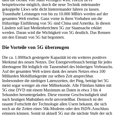
beispielsweise möglich, durch die neue Technik miteinander
gekoppelte Lkws sehr dicht hintereinander fahren zu lassen.
Traumhafte Leistungen von bis zu 10.000 MBit/s werden auf der
gesamten Welt ersehnt. Ganz vorne in ihren Vorhaben um die
frühzeitige Einführung von 5G sind China und Amerika. In diesen
Ländern soll laut Medienberichten 5G zur Staatssache erklärt
werden. Daran wird die Wichtigkeit von 5G deutlich. Das Rennen
um den Einsatz von 5G hat begonnen.
Die Vorteile von 5G überzeugen
Die ca. 1.000fach gesteigerte Kapazität ist ein weiteres positives
Merkmal des neuen Netzes. Der Energieverbrauch beträgt für jedes
übertragene Bit lediglich ein Tausendstel des bisherigen Verbrauchs.
Auf der gesamten Welt wären dank des neuen Netzes etwa 100
Milliarden Mobilfunkgeräte zur selben Zeit ansprechbar.
Insbesondere die niedrigen Latenzzeiten, der Ping, beträgt bei 5G
meist sogar weniger als eine Millisekunde. Alle Filmfans hätten mit
5G eine DVD mit einem Maximum an Daten in etwa 3 bis 4
Sekunden heruntergeladen. Diese enorme Geschwindigkeit sind
nach heutigen Maßstäben recht unvorstellbar. Dennoch ist der
rasante Fortschritt der Technologie allen Usern bekannt, die sich
noch an die Zeiten eines 56k-Modems oder den ISDN-Anschluss
erinnern können. Somit ist aktuell 5G nur die nächste Stufe der sich