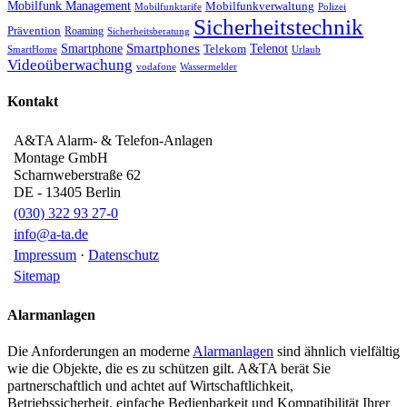
Mobilfunk Management
Mobilfunkverwaltung
Mobilfunktarife
Polizei
Sicherheitstechnik
Prävention
Roaming
Sicherheitsberatung
Smartphone
Smartphones
Telenot
Telekom
SmartHome
Urlaub
Videoüberwachung
vodafone
Wassermelder
Kontakt
A&TA Alarm- & Telefon-Anlagen
Montage GmbH
Scharnweberstraße 62
DE
-
13405
Berlin
(030) 322 93 27-0
info@a-ta.de
Impressum
·
Datenschutz
Sitemap
Alarmanlagen
Die Anforderungen an moderne
Alarmanlagen
sind ähnlich vielfältig
wie die Objekte, die es zu schützen gilt. A&TA berät Sie
partnerschaftlich und achtet auf Wirtschaftlichkeit,
Betriebssicherheit, einfache Bedienbarkeit und Kompatibilität Ihrer