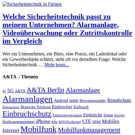
Welche Sicherheitstechnik passt zu
meinem Unternehmen? Alarmanlage,
Videoüberwachung oder Zutrittskontrolle
im Vergleich
Wer ein Unternehmen, ein Büro, eine Praxis, ein Ladenlokal oder
ein Gewerbeobjekt schützt, steht oft vor derselben Frage: Welche
Sicherheitstechnik …
Mehr lesen...
A&TA – Themen
A&TA Berlin
Alarmanlage
5G
A&TA
4g
Alarmanlagen
Brandschutz
Android
apple
Bewegungsmelder
Einbrecher
Deutsche Telekom
Einbruch
Datenschutz
Einbruchschutz
Einbrüche
firmen
Einbruchsprävention
Google
iPhone
Mobiles
LTE
kfw
Hardwaremanagement
KfW-Förderung
MDM
Mobilfunk
Mobilfunkmanagement
Internet