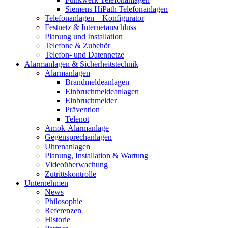
Siemens HiPath Telefonanlagen
Telefonanlagen – Konfigurator
Festnetz & Internetanschluss
Planung und Installation
Telefone & Zubehör
Telefon- und Datennetze
Alarmanlagen & Sicherheitstechnik
Alarmanlagen
Brandmeldeanlagen
Einbruchmeldeanlagen
Einbruchmelder
Prävention
Telenot
Amok-Alarmanlage
Gegensprechanlagen
Uhrenanlagen
Planung, Installation & Wartung
Videoüberwachung
Zutrittskontrolle
Unternehmen
News
Philosophie
Referenzen
Historie